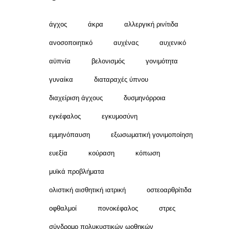
άγχος
άκρα
αλλεργική ρινίτιδα
ανοσοποιητικό
αυχένας
αυχενικό
αϋπνία
βελονισμός
γονιμότητα
γυναίκα
διαταραχές ύπνου
διαχείριση άγχους
δυσμηνόρροια
εγκέφαλος
εγκυμοσύνη
εμμηνόπαυση
εξωσωματική γονιμοποίηση
ευεξία
κούραση
κόπωση
μυϊκά προβλήματα
ολιστική αισθητική ιατρική
οστεοαρθρίτιδα
οφθαλμοί
πονοκέφαλος
στρες
σύνδρομο πολυκυστικών ωοθηκών