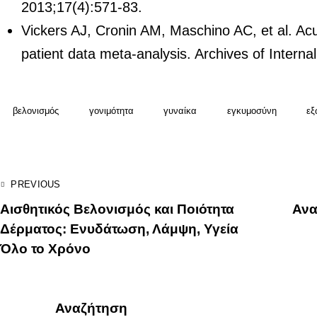
2013;17(4):571-83.
Vickers AJ, Cronin AM, Maschino AC, et al. Acup
patient data meta-analysis. Archives of Intern
βελονισμός
γονιμότητα
γυναίκα
εγκυμοσύνη
εξ
PREVIOUS
Αισθητικός Βελονισμός και Ποιότητα
Ανα
Δέρματος: Ενυδάτωση, Λάμψη, Υγεία
Όλο το Χρόνο
Αναζήτηση