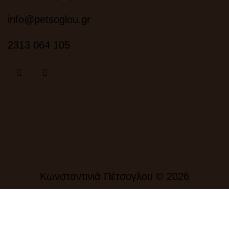
info@petsoglou.gr
2313 064 105
Κωνσταντινιά Πέτσογλου © 2026