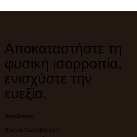
Αποκαταστήστε τη
φυσική ισορροπία,
ενισχύστε την
ευεξία.
Διεύθυνση
Πλατεία Συντριβανιού 4