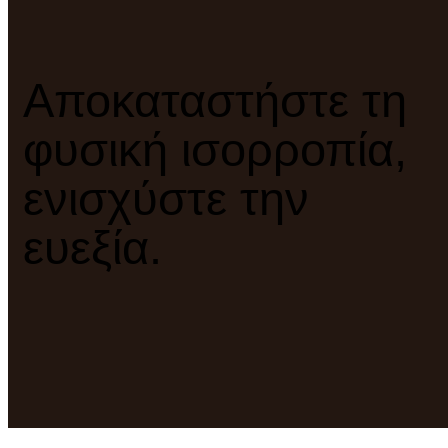
Αποκαταστήστε τη
φυσική ισορροπία,
ενισχύστε την
ευεξία.