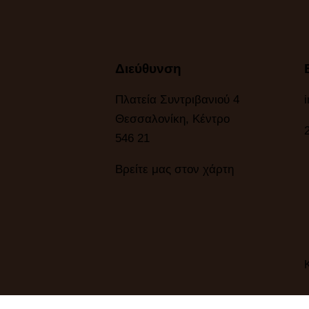
Διεύθυνση
Πλατεία Συντριβανιού 4
Θεσσαλονίκη, Κέντρο
546 21
Βρείτε μας στον χάρτη