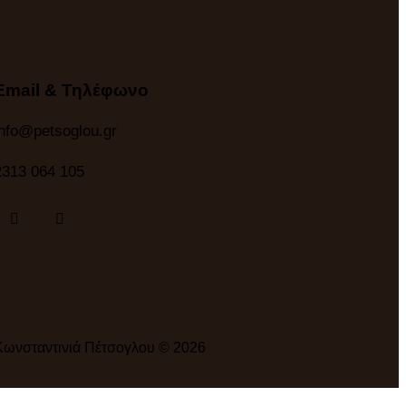
Email & Τηλέφωνο
info@petsoglou.gr
2313 064 105
Κωνσταντινιά Πέτσογλου © 2026