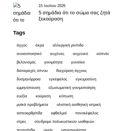
15 Ιουλίου 2026
5 σημάδια ότι το σώμα σας ζητά
ξεκούραση
Tags
άγχος
άκρα
αλλεργική ρινίτιδα
ανοσοποιητικό
αυχένας
αυχενικό
αϋπνία
βελονισμός
γονιμότητα
γυναίκα
διαταραχές ύπνου
διαχείριση άγχους
δυσμηνόρροια
εγκέφαλος
εγκυμοσύνη
εμμηνόπαυση
εξωσωματική γονιμοποίηση
ευεξία
κούραση
κόπωση
μυϊκά προβλήματα
ολιστική αισθητική ιατρική
οστεοαρθρίτιδα
οφθαλμοί
πονοκέφαλος
στρες
σύνδρομο πολυκυστικών ωοθηκών
τενοντίτιδα
υγεία
υπογονιμότητα