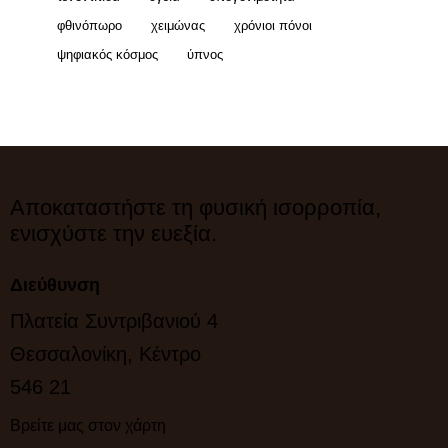
φθινόπωρο
χειμώνας
χρόνιοι πόνοι
ψηφιακός κόσμος
ύπνος
Αποκαταστήστε τη φυσική ισορροπία,
ενισχύστε την ευεξία.
Διεύθυνση
Πλατεία Συντριβανιού 4
Θεσσαλονίκη, Κέντρο
546 21
Βρείτε μας στον χάρτη