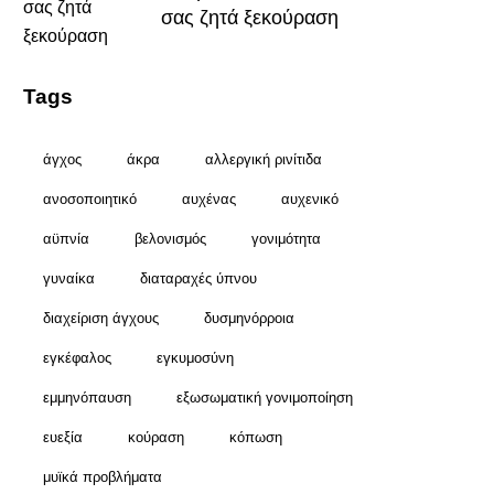
σας ζητά ξεκούραση
Tags
άγχος
άκρα
αλλεργική ρινίτιδα
ανοσοποιητικό
αυχένας
αυχενικό
αϋπνία
βελονισμός
γονιμότητα
γυναίκα
διαταραχές ύπνου
διαχείριση άγχους
δυσμηνόρροια
εγκέφαλος
εγκυμοσύνη
εμμηνόπαυση
εξωσωματική γονιμοποίηση
ευεξία
κούραση
κόπωση
μυϊκά προβλήματα