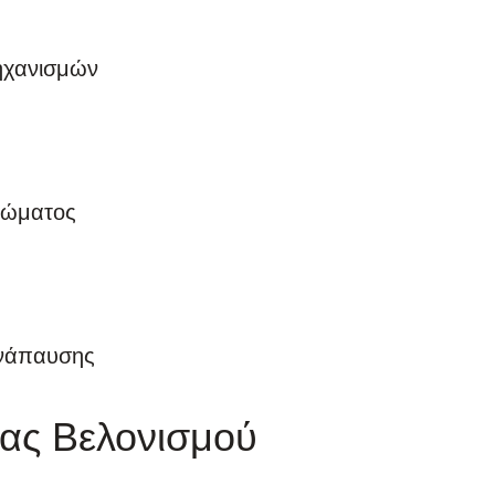
ηχανισμών
κώματος
ανάπαυσης
ίας Βελονισμού