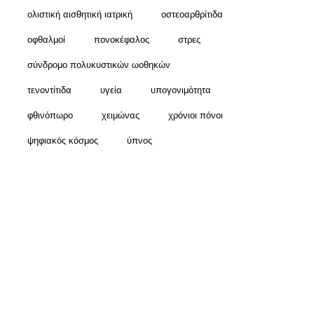
ολιστική αισθητική ιατρική
οστεοαρθρίτιδα
οφθαλμοί
πονοκέφαλος
στρες
σύνδρομο πολυκυστικών ωοθηκών
τενοντίτιδα
υγεία
υπογονιμότητα
φθινόπωρο
χειμώνας
χρόνιοι πόνοι
ψηφιακός κόσμος
ύπνος