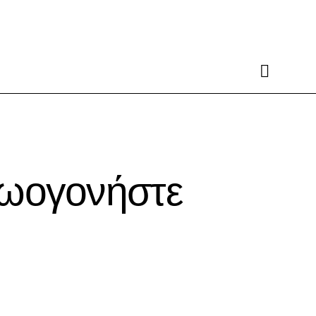
ζωογονήστε